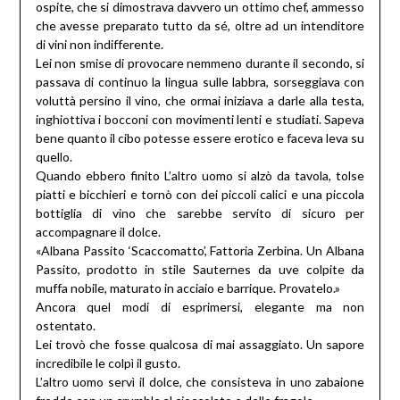
ospite, che si dimostrava davvero un ottimo chef, ammesso
che avesse preparato tutto da sé, oltre ad un intenditore
di vini non indifferente.
Lei non smise di provocare nemmeno durante il secondo, si
passava di continuo la lingua sulle labbra, sorseggiava con
voluttà persino il vino, che ormai iniziava a darle alla testa,
inghiottiva i bocconi con movimenti lenti e studiati. Sapeva
bene quanto il cibo potesse essere erotico e faceva leva su
quello.
Quando ebbero finito L’altro uomo si alzò da tavola, tolse
piatti e bicchieri e tornò con dei piccoli calici e una piccola
bottiglia di vino che sarebbe servito di sicuro per
accompagnare il dolce.
«Albana Passito ‘Scaccomatto’, Fattoria Zerbina. Un Albana
Passito, prodotto in stile Sauternes da uve colpite da
muffa nobile, maturato in acciaio e barrique. Provatelo.»
Ancora quel modi di esprimersi, elegante ma non
ostentato.
Lei trovò che fosse qualcosa di mai assaggiato. Un sapore
incredibile le colpì il gusto.
L’altro uomo servì il dolce, che consisteva in uno zabaione