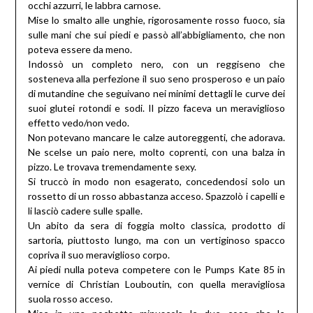
occhi azzurri, le labbra carnose.
Mise lo smalto alle unghie, rigorosamente rosso fuoco, sia
sulle mani che sui piedi e passò all’abbigliamento, che non
poteva essere da meno.
Indossò un completo nero, con un reggiseno che
sosteneva alla perfezione il suo seno prosperoso e un paio
di mutandine che seguivano nei minimi dettagli le curve dei
suoi glutei rotondi e sodi. Il pizzo faceva un meraviglioso
effetto vedo/non vedo.
Non potevano mancare le calze autoreggenti, che adorava.
Ne scelse un paio nere, molto coprenti, con una balza in
pizzo. Le trovava tremendamente sexy.
Si truccò in modo non esagerato, concedendosi solo un
rossetto di un rosso abbastanza acceso. Spazzolò i capelli e
li lasciò cadere sulle spalle.
Un abito da sera di foggia molto classica, prodotto di
sartoria, piuttosto lungo, ma con un vertiginoso spacco
copriva il suo meraviglioso corpo.
Ai piedi nulla poteva competere con le Pumps Kate 85 in
vernice di Christian Louboutin, con quella meravigliosa
suola rosso acceso.