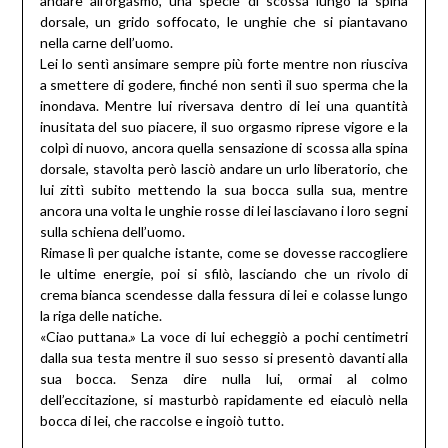
andare all’orgasmo, una specie di scossa lungo la spina
dorsale, un grido soffocato, le unghie che si piantavano
nella carne dell’uomo.
Lei lo sentì ansimare sempre più forte mentre non riusciva
a smettere di godere, finché non sentì il suo sperma che la
inondava. Mentre lui riversava dentro di lei una quantità
inusitata del suo piacere, il suo orgasmo riprese vigore e la
colpì di nuovo, ancora quella sensazione di scossa alla spina
dorsale, stavolta però lasciò andare un urlo liberatorio, che
lui zittì subito mettendo la sua bocca sulla sua, mentre
ancora una volta le unghie rosse di lei lasciavano i loro segni
sulla schiena dell’uomo.
Rimase lì per qualche istante, come se dovesse raccogliere
le ultime energie, poi si sfilò, lasciando che un rivolo di
crema bianca scendesse dalla fessura di lei e colasse lungo
la riga delle natiche.
«Ciao puttana.» La voce di lui echeggiò a pochi centimetri
dalla sua testa mentre il suo sesso si presentò davanti alla
sua bocca. Senza dire nulla lui, ormai al colmo
dell’eccitazione, si masturbò rapidamente ed eiaculò nella
bocca di lei, che raccolse e ingoiò tutto.