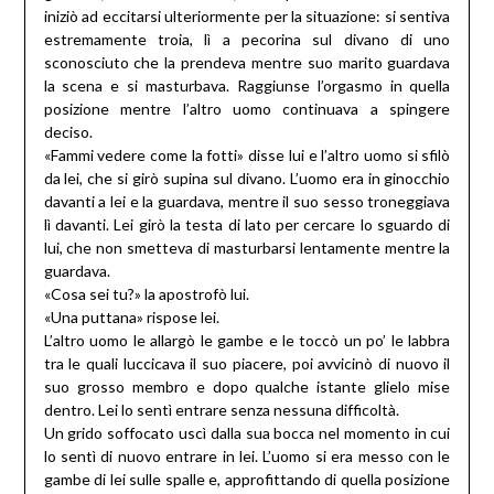
iniziò ad eccitarsi ulteriormente per la situazione: si sentiva
estremamente troia, lì a pecorina sul divano di uno
sconosciuto che la prendeva mentre suo marito guardava
la scena e si masturbava. Raggiunse l’orgasmo in quella
posizione mentre l’altro uomo continuava a spingere
deciso.
«Fammi vedere come la fotti» disse lui e l’altro uomo si sfilò
da lei, che si girò supina sul divano. L’uomo era in ginocchio
davanti a lei e la guardava, mentre il suo sesso troneggiava
lì davanti. Lei girò la testa di lato per cercare lo sguardo di
lui, che non smetteva di masturbarsi lentamente mentre la
guardava.
«Cosa sei tu?» la apostrofò lui.
«Una puttana» rispose lei.
L’altro uomo le allargò le gambe e le toccò un po’ le labbra
tra le quali luccicava il suo piacere, poi avvicinò di nuovo il
suo grosso membro e dopo qualche istante glielo mise
dentro. Lei lo sentì entrare senza nessuna difficoltà.
Un grido soffocato uscì dalla sua bocca nel momento in cui
lo sentì di nuovo entrare in lei. L’uomo si era messo con le
gambe di lei sulle spalle e, approfittando di quella posizione