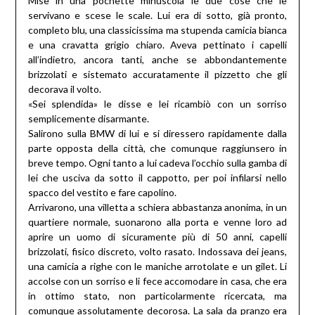
Mise in una pochette minuscola le due cose che le
servivano e scese le scale. Lui era di sotto, già pronto,
completo blu, una classicissima ma stupenda camicia bianca
e una cravatta grigio chiaro. Aveva pettinato i capelli
all’indietro, ancora tanti, anche se abbondantemente
brizzolati e sistemato accuratamente il pizzetto che gli
decorava il volto.
«Sei splendida» le disse e lei ricambiò con un sorriso
semplicemente disarmante.
Salirono sulla BMW di lui e si diressero rapidamente dalla
parte opposta della città, che comunque raggiunsero in
breve tempo. Ogni tanto a lui cadeva l’occhio sulla gamba di
lei che usciva da sotto il cappotto, per poi infilarsi nello
spacco del vestito e fare capolino.
Arrivarono, una villetta a schiera abbastanza anonima, in un
quartiere normale, suonarono alla porta e venne loro ad
aprire un uomo di sicuramente più di 50 anni, capelli
brizzolati, fisico discreto, volto rasato. Indossava dei jeans,
una camicia a righe con le maniche arrotolate e un gilet. Li
accolse con un sorriso e li fece accomodare in casa, che era
in ottimo stato, non particolarmente ricercata, ma
comunque assolutamente decorosa. La sala da pranzo era