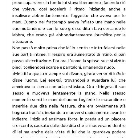
preoccuparsene, in fondo lui stava liberamente facendo ciò
che voleva, così accelerò il ritmo, iniziando anche a
insalivare abbondantemente l’oggetto che aveva per le
mani. L’uomo nel frattempo aveva infilato una mano nelle
sue mutandine e con le sue grosse dita stava cercando le
labbra, che erano già abbondantemente inumidite per la
situazione.
Non passò molto prima che lei lo sentisse intrufolarsi nelle
sue partiti intime. Il respiro era aumentato di ritmo, di pari
passo all’eccitazione. Era ora. L’uomo la spinse su e si alzò in
piedi, togliendosi scarpe e pantaloni, rimanendo nudo.
«Mettiti a quattro zampe sul divano, girata verso di lui!» le
disse l’uomo. Lei eseguì, trovandosi a guardare lui, che
ammirava la scena con aria estasiata. Ora stringeva il suo
sesso e muoveva lentamente la mano. Nello stesso
momento sentì le mani dell’uomo toglierle le mutandine e
inserirle due dita nella fessura, che era ovviamente già
bagnata fradicia, iniziando a muoversi rapidamente avanti e
indietro. Iniziò ad ansimare forte, in preda ad un piacere
crescente, causato dalle due dita che si muovevano dentro
di lei ma anche dalla vista di lui che la guardava godere