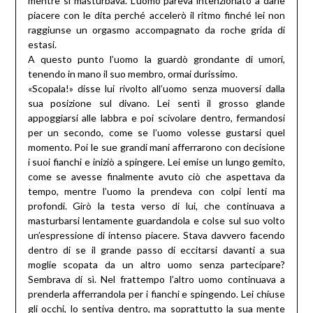
mentre si masturbava. L’uomo pareva intenzionato a darle
piacere con le dita perché accelerò il ritmo finché lei non
raggiunse un orgasmo accompagnato da roche grida di
estasi.
A questo punto l’uomo la guardò grondante di umori,
tenendo in mano il suo membro, ormai durissimo.
«Scopala!» disse lui rivolto all’uomo senza muoversi dalla
sua posizione sul divano. Lei sentì il grosso glande
appoggiarsi alle labbra e poi scivolare dentro, fermandosi
per un secondo, come se l’uomo volesse gustarsi quel
momento. Poi le sue grandi mani afferrarono con decisione
i suoi fianchi e iniziò a spingere. Lei emise un lungo gemito,
come se avesse finalmente avuto ciò che aspettava da
tempo, mentre l’uomo la prendeva con colpi lenti ma
profondi. Girò la testa verso di lui, che continuava a
masturbarsi lentamente guardandola e colse sul suo volto
un’espressione di intenso piacere. Stava davvero facendo
dentro di se il grande passo di eccitarsi davanti a sua
moglie scopata da un altro uomo senza partecipare?
Sembrava di sì. Nel frattempo l’altro uomo continuava a
prenderla afferrandola per i fianchi e spingendo. Lei chiuse
gli occhi, lo sentiva dentro, ma soprattutto la sua mente