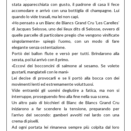
stata apparecchiata con gusto, il padrone di casa li fece
accomodare e arrivò con una bottiglia di champagne. Lui
quando lo vide trasalì, ma lei non capì.
«Ho pensato a un Blanc de Blancs Grand Cru ‘Les Carelles’
di Jacques Selosse, uno dei lieux dits di Selosse, ovvero di
quelle parcelle di particolare pregio che vengono vinificate
singolarmente» spiegò l’uomo, con un modo di fare
elegante senza ostentazione.
Portò dei ballon flute e versò per tutti. Brindarono alla
serata, poi lui arrivò con il primo.
«Eccovi dei bocconcini di salmone al sesamo. Se volete
gustarli, mangiateli con le mani»
Lei decise di provocarli e se li portò alla bocca con dei
movimenti lenti ed estremamente voluttuosi.
Vide entrambi gli uomini deglutire a fatica, ma non si
interruppe, proseguendo fino alla fine nella sua scena.
Un altro paio di bicchieri di Blanc de Blancs Grand Cru
iniziarono a far scendere la tensione, preparando per
l’arrivo del secondo: gamberi avvolti nel lardo con una
crema di piselli.
Ad ogni portata lei rimaneva sempre più colpita dal loro