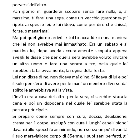
perversi dell’altro.
«Un giorno mi guarderai scopare senza fare nulla, o, al
massimo, ti farai una sega, come un vecchio guardone» gli
ripeteva spesso lei, e lui rideva, come per dire che chissà,
forse, o magari mai.
Ma poi quel giorno arrivò e tutto accadde in una maniera
che lei non avrebbe mai immaginato. Era un sabato e al
mattino lui, dopo averla accuratamente scopata appena
svegli, le disse che per quella sera avrebbe voluto invitare
un altro uomo e fare una serata a tre, nella quale lei
sarebbe stata, ovviamente, la regina della festa.
Lei non disse di no, non diceva mai di no. Si fidava di lui e poi
il solo pensiero di avere per le mani un membro diverso dal
solito le annebbiava già la vista.
L’invito era a casa dell’altro per la sera, ci sarebbe stata la
cena e poi un dopocena nel quale lei sarebbe stata la
portata principale.
Si preparò come sempre con cura, doccia, depilazione,
crema per il corpo, asciugò con cura i lunghi capelli biondi
davanti allo specchio ammirando, non senza un po’ di vanità
il suo meraviglioso corpo di 35enne, i suoi seni perfetti, gli