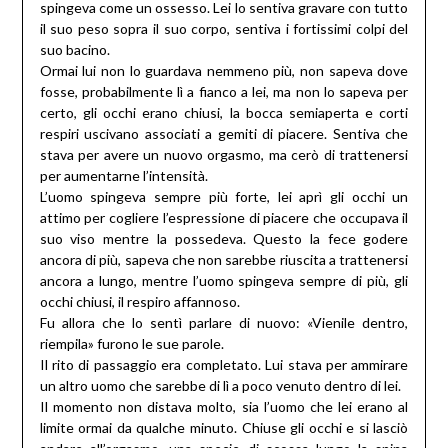
spingeva come un ossesso. Lei lo sentiva gravare con tutto
il suo peso sopra il suo corpo, sentiva i fortissimi colpi del
suo bacino.
Ormai lui non lo guardava nemmeno più, non sapeva dove
fosse, probabilmente lì a fianco a lei, ma non lo sapeva per
certo, gli occhi erano chiusi, la bocca semiaperta e corti
respiri uscivano associati a gemiti di piacere. Sentiva che
stava per avere un nuovo orgasmo, ma cerò di trattenersi
per aumentarne l’intensità.
L’uomo spingeva sempre più forte, lei aprì gli occhi un
attimo per cogliere l’espressione di piacere che occupava il
suo viso mentre la possedeva. Questo la fece godere
ancora di più, sapeva che non sarebbe riuscita a trattenersi
ancora a lungo, mentre l’uomo spingeva sempre di più, gli
occhi chiusi, il respiro affannoso.
Fu allora che lo sentì parlare di nuovo: «Vienile dentro,
riempila» furono le sue parole.
Il rito di passaggio era completato. Lui stava per ammirare
un altro uomo che sarebbe di lì a poco venuto dentro di lei.
Il momento non distava molto, sia l’uomo che lei erano al
limite ormai da qualche minuto. Chiuse gli occhi e si lasciò