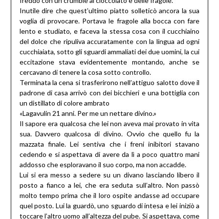
freddo con un crumble al cioccolato e delle fragole.
Inutile dire che quest’ultimo piatto solleticò ancora la sua
voglia di provocare. Portava le fragole alla bocca con fare
lento e studiato, e faceva la stessa cosa con il cucchiaino
del dolce che ripuliva accuratamente con la lingua ad ogni
cucchiaiata, sotto gli sguardi ammaliati dei due uomini, la cui
eccitazione stava evidentemente montando, anche se
cercavano di tenere la cosa sotto controllo.
Terminata la cena si trasferirono nell’attiguo salotto dove il
padrone di casa arrivò con dei bicchieri e una bottiglia con
un distillato di colore ambrato
«Lagavulin 21 anni. Per me un nettare divino.»
Il sapore era qualcosa che lei non aveva mai provato in vita
sua. Davvero qualcosa di divino. Ovvio che quello fu la
mazzata finale. Lei sentiva che i freni inibitori stavano
cedendo e si aspettava di avere da lì a poco quattro mani
addosso che esploravano il suo corpo, ma non accadde.
Lui si era messo a sedere su un divano lasciando libero il
posto a fianco a lei, che era seduta sull’altro. Non passò
molto tempo prima che il loro ospite andasse ad occupare
quel posto. Lui la guardò, uno sguardo di intesa e lei iniziò a
toccare l’altro uomo all’altezza del pube. Si aspettava, come