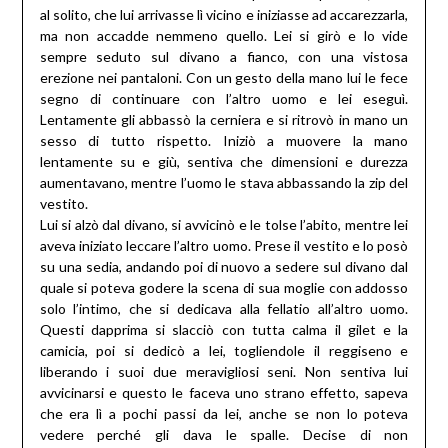
al solito, che lui arrivasse lì vicino e iniziasse ad accarezzarla,
ma non accadde nemmeno quello. Lei si girò e lo vide
sempre seduto sul divano a fianco, con una vistosa
erezione nei pantaloni. Con un gesto della mano lui le fece
segno di continuare con l’altro uomo e lei eseguì.
Lentamente gli abbassò la cerniera e si ritrovò in mano un
sesso di tutto rispetto. Iniziò a muovere la mano
lentamente su e giù, sentiva che dimensioni e durezza
aumentavano, mentre l’uomo le stava abbassando la zip del
vestito.
Lui si alzò dal divano, si avvicinò e le tolse l’abito, mentre lei
aveva iniziato leccare l’altro uomo. Prese il vestito e lo posò
su una sedia, andando poi di nuovo a sedere sul divano dal
quale si poteva godere la scena di sua moglie con addosso
solo l’intimo, che si dedicava alla fellatio all’altro uomo.
Questi dapprima si slacciò con tutta calma il gilet e la
camicia, poi si dedicò a lei, togliendole il reggiseno e
liberando i suoi due meravigliosi seni. Non sentiva lui
avvicinarsi e questo le faceva uno strano effetto, sapeva
che era lì a pochi passi da lei, anche se non lo poteva
vedere perché gli dava le spalle. Decise di non