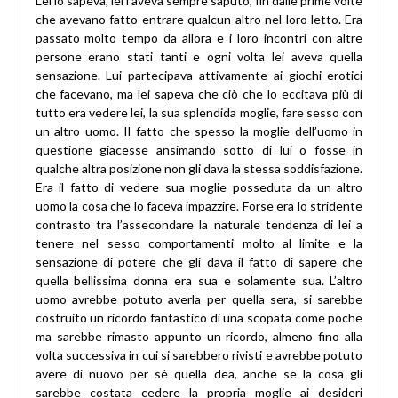
Lei lo sapeva, lei l’aveva sempre saputo, fin dalle prime volte
che avevano fatto entrare qualcun altro nel loro letto. Era
passato molto tempo da allora e i loro incontri con altre
persone erano stati tanti e ogni volta lei aveva quella
sensazione. Lui partecipava attivamente ai giochi erotici
che facevano, ma lei sapeva che ciò che lo eccitava più di
tutto era vedere lei, la sua splendida moglie, fare sesso con
un altro uomo. Il fatto che spesso la moglie dell’uomo in
questione giacesse ansimando sotto di lui o fosse in
qualche altra posizione non gli dava la stessa soddisfazione.
Era il fatto di vedere sua moglie posseduta da un altro
uomo la cosa che lo faceva impazzire. Forse era lo stridente
contrasto tra l’assecondare la naturale tendenza di lei a
tenere nel sesso comportamenti molto al limite e la
sensazione di potere che gli dava il fatto di sapere che
quella bellissima donna era sua e solamente sua. L’altro
uomo avrebbe potuto averla per quella sera, si sarebbe
costruito un ricordo fantastico di una scopata come poche
ma sarebbe rimasto appunto un ricordo, almeno fino alla
volta successiva in cui si sarebbero rivisti e avrebbe potuto
avere di nuovo per sé quella dea, anche se la cosa gli
sarebbe costata cedere la propria moglie ai desideri