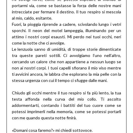
portarmi via, come se bastasse la forza delle nostre mani
intrecciate per fermare il destino. Il tuo respiro si mescola
al mio, caldo, esitante.
Fuori, la pioggia riprende a cadere, scivolando lungo i vetri
sporchi. Il neon del motel lampeggia, illuminando per un
attimo i nostri corpi esausti. Mi perdo nei tuoi occhi, neri
come la notte che ci avvolge.
Le lenzuola sanno di umidità, di troppe storie dimenticate
tra queste pareti sottili. Ci avvolgiamo l’uno nell’altro,
cercando un calore che non appartiene a nessun luogo se
non ai nostri corpi. I tuoi capelli sfiorano il mio viso mentre
ti avvicini ancora, le labbra che esplorano la mia pelle con la
stessa urgenza con cui il tempo ci sfugge dalle mani.
Chiudo gli occhi mentre il tuo respiro si fa più lento, la tua
testa affonda nella curva del mio collo. Ti ascolto
addormentarti, contando i battiti del tuo cuore come se
potessi imprimerli nella memoria, come se potessi portarli
con me quando questa notte finirà.
«Domani cosa faremo?» mi chiedi sottovoce.