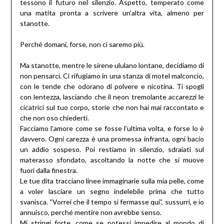
tessono il futuro nel silenzio. Aspetto, temperato come
una matita pronta a scrivere un’altra vita, almeno per
stanotte.
Perché domani, forse, non ci saremo più.
Ma stanotte, mentre le sirene ululano lontane, decidiamo di
non pensarci. Ci rifugiamo in una stanza di motel malconcio,
con le tende che odorano di polvere e nicotina. Ti spogli
con lentezza, lasciando che il neon tremolante accarezzi le
cicatrici sul tuo corpo, storie che non hai mai raccontato e
che non oso chiederti.
Facciamo l’amore come se fosse l’ultima volta, e forse lo è
davvero. Ogni carezza è una promessa infranta, ogni bacio
un addio sospeso. Poi restiamo in silenzio, sdraiati sul
materasso sfondato, ascoltando la notte che si muove
fuori dalla finestra.
Le tue dita tracciano linee immaginarie sulla mia pelle, come
a voler lasciare un segno indelebile prima che tutto
svanisca. “Vorrei che il tempo si fermasse qui”, sussurri, e io
annuisco, perché mentire non avrebbe senso.
Mi stringi forte, come se potessi impedire al mondo di