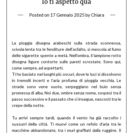
Io ti aspetto qua
Posted on
17 Gennaio 2025
by
Chiara
La pioggia disegna arabeschi sulla strada sconnessa,
scivola lenta tra le fenditure dell’asfalto, si mescola al fumo
delle sigarette spente a metà. Nell’ombra, il lampione rotto
disegna figure contorte sulle pareti scrostate. Sono qui,
come sempre, ad aspettarti.
Ti ho baciato nei luoghi più oscuri, dove le luci si dissolvono
in tremolii incerti e l’aria profuma di pioggia vecchia. Le
strade sono vene vuote, serpeggiano nel buio senza
promessa di alba. Noi due, ombre senza nome, sospesi tra il
passo successivo e il passato che ci insegue, nascosti tra le
crepe della notte.
Tu arrivi sempre tardi, quando il vento ha già raccolto i
sussurri della città. Ti muovi come un refolo d’aria tra le
macchine abbandonate, tra i muri graffiati dalla ruggine. Il