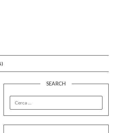
G)
SEARCH
RICERCA
PER: