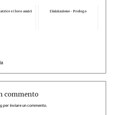
atrice e i loro amici
L'iniziazione - Prologo
App
il
elegram
ia
un commento
so
per inviare un commento.