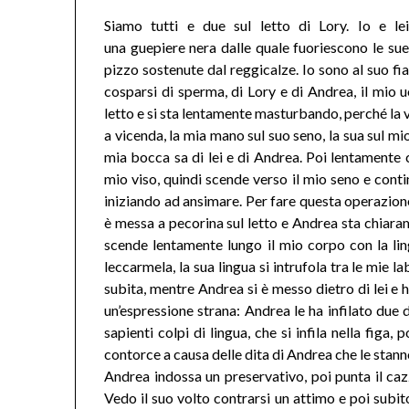
Siamo tutti e due sul letto di Lory. Io e lei
una guepiere nera dalle quale fuoriescono le sue
pizzo sostenute dal reggicalze. Io sono al suo fi
cosparsi di sperma, di Lory e di Andrea, il mio u
letto e si sta lentamente masturbando, perché la 
a vicenda, la mia mano sul suo seno, la sua sul mi
mia bocca sa di lei e di Andrea. Poi lentamente 
mio viso, quindi scende verso il mio seno e conti
iniziando ad ansimare. Per fare questa operazione
è messa a pecorina sul letto e Andrea sta chiaram
scende lentamente lungo il mio corpo con la lingu
leccarmela, la sua lingua si intrufola tra le mie
subita, mentre Andrea si è messo dietro di lei e 
un’espressione strana: Andrea le ha infilato due 
sapienti colpi di lingua, che si infila nella figa,
contorce a causa delle dita di Andrea che le stanno
Andrea indossa un preservativo, poi punta il caz
Vedo il suo volto contrarsi un attimo e poi subit