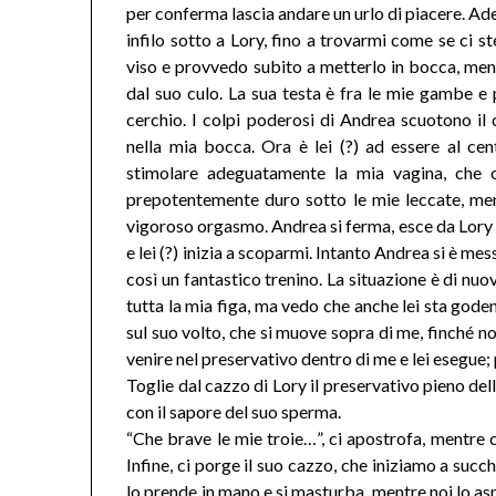
per conferma lascia andare un urlo di piacere. Ad
infilo sotto a Lory, fino a trovarmi come se ci s
viso e provvedo subito a metterlo in bocca, men
dal suo culo. La sua testa è fra le mie gambe e p
cerchio. I colpi poderosi di Andrea scuotono il
nella mia bocca. Ora è lei (?) ad essere al cen
stimolare adeguatamente la mia vagina, che 
prepotentemente duro sotto le mie leccate, men
vigoroso orgasmo. Andrea si ferma, esce da Lory e
e lei (?) inizia a scoparmi. Intanto Andrea si è me
così un fantastico trenino. La situazione è di nu
tutta la mia figa, ma vedo che anche lei sta gode
sul suo volto, che si muove sopra di me, finché no
venire nel preservativo dentro di me e lei esegue; p
Toglie dal cazzo di Lory il preservativo pieno de
con il sapore del suo sperma.
“Che brave le mie troie…”, ci apostrofa, mentre 
Infine, ci porge il suo cazzo, che iniziamo a succ
lo prende in mano e si masturba, mentre noi lo a