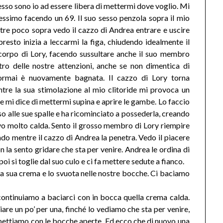
esso sono io ad essere libera di mettermi dove voglio. Mi
tessimo facendo un 69. Il suo sesso penzola sopra il mio
tre poco sopra vedo il cazzo di Andrea entrare e uscire
resto inizia a leccarmi la figa, chiudendo idealmente il
 corpo di Lory, facendo sussultare anche il suo membro
tro delle nostre attenzioni, anche se non dimentica di
ormai è nuovamente bagnata. Il cazzo di Lory torna
tre la sua stimolazione al mio clitoride mi provoca un
 mi dice di mettermi supina e aprire le gambe. Lo faccio
sso alle sue spalle e ha ricominciato a possederla, creando
ovo molto calda. Sento il grosso membro di Lory riempire
ndo mentre il cazzo di Andrea la penetra. Vedo il piacere
n la sento gridare che sta per venire. Andrea le ordina di
oi si toglie dal suo culo e ci fa mettere sedute a fianco.
lla sua crema e lo svuota nelle nostre bocche. Ci baciamo
continuiamo a baciarci con in bocca quella crema calda.
hiare un po’ per una, finché lo vediamo che sta per venire,
spettiamo con le bocche aperte. Ed ecco che di nuovo una