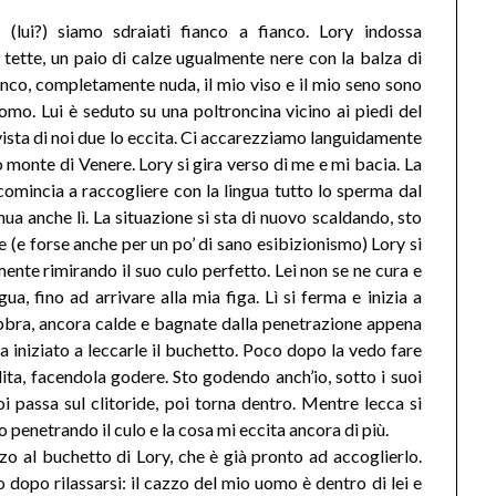
 (lui?) siamo sdraiati fianco a fianco. Lory indossa
 tette, un paio di calze ugualmente nere con la balza di
anco, completamente nuda, il mio viso e il mio seno sono
omo. Lui è seduto su una poltroncina vicino ai piedi del
vista di noi due lo eccita. Ci accarezziamo languidamente
o monte di Venere. Lory si gira verso di me e mi bacia. La
comincia a raccogliere con la lingua tutto lo sperma dal
nua anche lì. La situazione si sta di nuovo scaldando, sto
 (e forse anche per un po’ di sano esibizionismo) Lory si
ente rimirando il suo culo perfetto. Lei non se ne cura e
a, fino ad arrivare alla mia figa. Lì si ferma e inizia a
 labbra, ancora calde e bagnate dalla penetrazione appena
ha iniziato a leccarle il buchetto. Poco dopo la vedo fare
dita, facendola godere. Sto godendo anch’io, sotto i suoi
 poi passa sul clitoride, poi torna dentro. Mentre lecca si
 penetrando il culo e la cosa mi eccita ancora di più.
zo al buchetto di Lory, che è già pronto ad accoglierlo.
o dopo rilassarsi: il cazzo del mio uomo è dentro di lei e