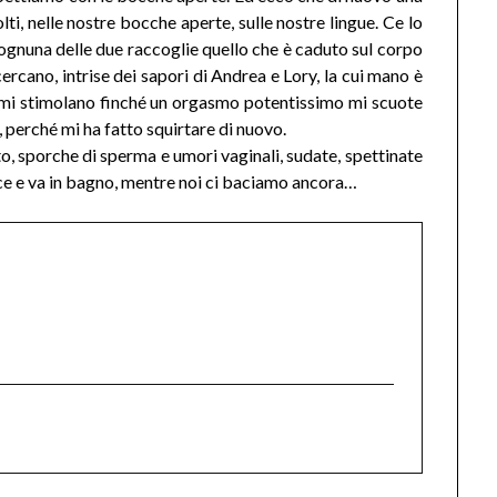
lti, nelle nostre bocche aperte, sulle nostre lingue. Ce lo
gnuna delle due raccoglie quello che è caduto sul corpo
cercano, intrise dei sapori di Andrea e Lory, la cui mano è
 e mi stimolano finché un orgasmo potentissimo mi scuote
erché mi ha fatto squirtare di nuovo.
etto, sporche di sperma e umori vaginali, sudate, spettinate
dice e va in bagno, mentre noi ci baciamo ancora…