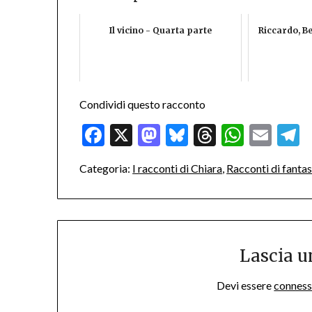
Il vicino - Quarta parte
Riccardo, Be
Condividi questo racconto
Facebook
X
Mastodon
Bluesky
Threads
Whats
Ema
T
Categoria:
I racconti di Chiara
,
Racconti di fantas
Lascia 
Devi essere
connes