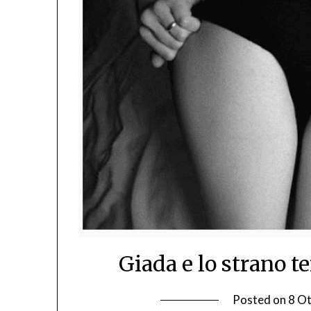
Giada e lo strano t
Posted on
8 O