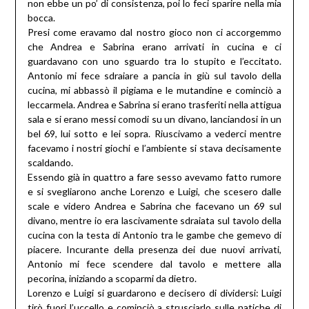
non ebbe un po’ di consistenza, poi lo feci sparire nella mia
bocca.
Presi come eravamo dal nostro gioco non ci accorgemmo
che Andrea e Sabrina erano arrivati in cucina e ci
guardavano con uno sguardo tra lo stupito e l’eccitato.
Antonio mi fece sdraiare a pancia in giù sul tavolo della
cucina, mi abbassò il pigiama e le mutandine e cominciò a
leccarmela. Andrea e Sabrina si erano trasferiti nella attigua
sala e si erano messi comodi su un divano, lanciandosi in un
bel 69, lui sotto e lei sopra. Riuscivamo a vederci mentre
facevamo i nostri giochi e l’ambiente si stava decisamente
scaldando.
Essendo già in quattro a fare sesso avevamo fatto rumore
e si svegliarono anche Lorenzo e Luigi, che scesero dalle
scale e videro Andrea e Sabrina che facevano un 69 sul
divano, mentre io era lascivamente sdraiata sul tavolo della
cucina con la testa di Antonio tra le gambe che gemevo di
piacere. Incurante della presenza dei due nuovi arrivati,
Antonio mi fece scendere dal tavolo e mettere alla
pecorina, iniziando a scoparmi da dietro.
Lorenzo e Luigi si guardarono e decisero di dividersi: Luigi
tirò fuori l’uccello e cominciò a strusciarlo sulle natiche di