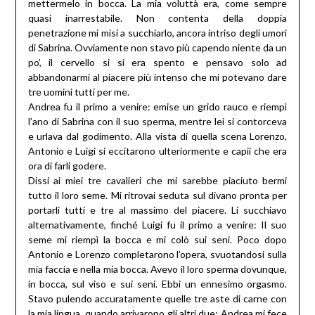
mettermelo in bocca. La mia voluttà era, come sempre
quasi inarrestabile. Non contenta della doppia
penetrazione mi misi a succhiarlo, ancora intriso degli umori
di Sabrina. Ovviamente non stavo più capendo niente da un
po’, il cervello si si era spento e pensavo solo ad
abbandonarmi al piacere più intenso che mi potevano dare
tre uomini tutti per me.
Andrea fu il primo a venire: emise un grido rauco e riempì
l’ano di Sabrina con il suo sperma, mentre lei si contorceva
e urlava dal godimento. Alla vista di quella scena Lorenzo,
Antonio e Luigi si eccitarono ulteriormente e capii che era
ora di farli godere.
Dissi ai miei tre cavalieri che mi sarebbe piaciuto bermi
tutto il loro seme. Mi ritrovai seduta sul divano pronta per
portarli tutti e tre al massimo del piacere. Li succhiavo
alternativamente, finché Luigi fu il primo a venire: Il suo
seme mi riempì la bocca e mi colò sui seni. Poco dopo
Antonio e Lorenzo completarono l’opera, svuotandosi sulla
mia faccia e nella mia bocca. Avevo il loro sperma dovunque,
in bocca, sul viso e sui seni. Ebbi un ennesimo orgasmo.
Stavo pulendo accuratamente quelle tre aste di carne con
la mia lingua, quando arrivarono gli altri due: Andrea mi fece