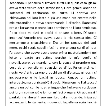
scopando. Il pensiero di trovarci tutti lì, in quella casa, già mi
aveva fatto venire delle strane idee, i loro gemiti, anche se
soffocati, mi eccitarono del tutto. Li sentivo che
chiavavano nel loro letto e già una mano era entrata nelle
mie mutandine e stava accarezzando il clitoride. Raggiunsi
presto l’orgasmo e anche loro terminarono il loro amplesso.
Poco dopo mi alzai e decisi di andare a bere. Di sotto
incontrai Antonio che aveva avuto la mia stessa idea. Ci
mettemmo a chiacchierare. Era un bel ragazzo del sud,
moro, occhi scuri, capelli ricci. Io ero ancora su di giri per
l’orgasmo che avevo avuto poco prima masturbandomi nel
letto e bastò un attimo perché le mie voglie si
risvegliassero. Lo guardai e, con la scusa di prendere una
cosa da un pensile mi strusciai su di lui. Fu un attimo. I
nostri volti si trovarono a pochi cm di distanza, gli occhi si
incrociarono e lo baciai in bocca. Rimase un attimo
interdetto, ma poi ricambiò il bacio. Rimanemmo lì attaccati
ancora un po’, con le nostre lingue che frullavano vorticose,
poi lui ,mi spinse giù e io non mi feci pregare. Gli abbassai i
pantaloni e liberai il suo membro dalle mutande. Inizia ad
accarezzarlo lentamente, muovendo la pelle su e giù, finché