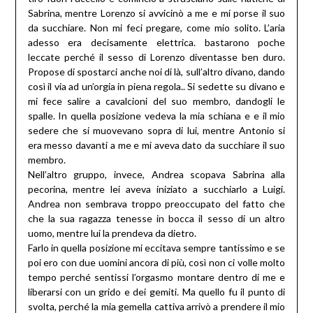
Sabrina, mentre Lorenzo si avvicinò a me e mi porse il suo
da succhiare. Non mi feci pregare, come mio solito. L’aria
adesso era decisamente elettrica. bastarono poche
leccate perché il sesso di Lorenzo diventasse ben duro.
Propose di spostarci anche noi di là, sull’altro divano, dando
così il via ad un’orgia in piena regola.. Si sedette su divano e
mi fece salire a cavalcioni del suo membro, dandogli le
spalle. In quella posizione vedeva la mia schiana e e il mio
sedere che si muovevano sopra di lui, mentre Antonio si
era messo davanti a me e mi aveva dato da succhiare il suo
membro.
Nell’altro gruppo, invece, Andrea scopava Sabrina alla
pecorina, mentre lei aveva iniziato a succhiarlo a Luigi.
Andrea non sembrava troppo preoccupato del fatto che
che la sua ragazza tenesse in bocca il sesso di un altro
uomo, mentre lui la prendeva da dietro.
Farlo in quella posizione mi eccitava sempre tantissimo e se
poi ero con due uomini ancora di più, così non ci volle molto
tempo perché sentissi l’orgasmo montare dentro di me e
liberarsi con un grido e dei gemiti. Ma quello fu il punto di
svolta, perché la mia gemella cattiva arrivò a prendere il mio