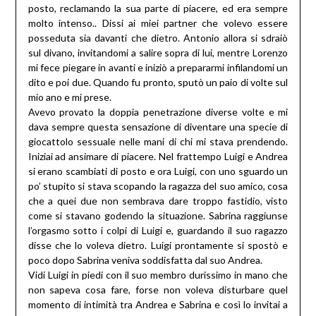
posto, reclamando la sua parte di piacere, ed era sempre
molto intenso.. Dissi ai miei partner che volevo essere
posseduta sia davanti che dietro. Antonio allora si sdraiò
sul divano, invitandomi a salire sopra di lui, mentre Lorenzo
mi fece piegare in avanti e iniziò a prepararmi infilandomi un
dito e poi due. Quando fu pronto, sputò un paio di volte sul
mio ano e mi prese.
Avevo provato la doppia penetrazione diverse volte e mi
dava sempre questa sensazione di diventare una specie di
giocattolo sessuale nelle mani di chi mi stava prendendo.
Iniziai ad ansimare di piacere. Nel frattempo Luigi e Andrea
si erano scambiati di posto e ora Luigi, con uno sguardo un
po’ stupito si stava scopando la ragazza del suo amico, cosa
che a quei due non sembrava dare troppo fastidio, visto
come si stavano godendo la situazione. Sabrina raggiunse
l’orgasmo sotto i colpi di Luigi e, guardando il suo ragazzo
disse che lo voleva dietro. Luigi prontamente si spostò e
poco dopo Sabrina veniva soddisfatta dal suo Andrea.
Vidi Luigi in piedi con il suo membro durissimo in mano che
non sapeva cosa fare, forse non voleva disturbare quel
momento di intimità tra Andrea e Sabrina e così lo invitai a