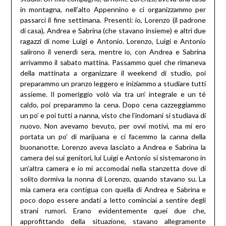
in montagna, nell’alto Appennino e ci organizzammo per
passarci il fine settimana. Presenti: io, Lorenzo (il padrone
di casa), Andrea e Sabrina (che stavano insieme) e altri due
ragazzi di nome Luigi e Antonio.
Lorenzo, Luigi e Antonio
salirono il venerdì sera, mentre io, con Andrea e Sabrina
arrivammo il sabato mattina. Passammo quel che rimaneva
della mattinata a organizzare il weekend di studio, poi
preparammo un pranzo leggero e iniziammo a studiare tutti
assieme. Il pomeriggio volò via tra un’ integrale e un té
caldo, poi preparammo la cena. Dopo cena cazzeggiammo
un po’ e poi tutti a nanna, visto che l’indomani si studiava di
nuovo. Non avevamo bevuto, per ovvi motivi, ma mi ero
portata un po’ di marijuana e ci facemmo la canna della
buonanotte. Lorenzo aveva lasciato a Andrea e Sabrina la
camera dei sui genitori, lui Luigi e Antonio si sistemarono in
un’altra camera e io mi accomodai nella stanzetta dove di
solito dormiva la nonna di Lorenzo, quando stavano su. La
mia camera era contigua con quella di Andrea e Sabrina e
poco dopo essere andati a letto cominciai a sentire degli
strani rumori. Erano evidentemente quei due che,
approfittando della situazione, stavano allegramente