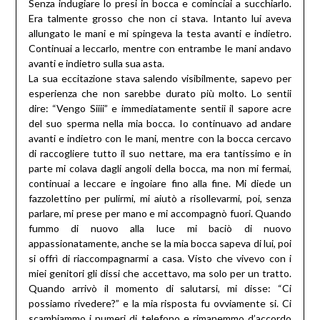
Senza indugiare lo presi in bocca e cominciai a succhiarlo.
Era talmente grosso che non ci stava. Intanto lui aveva
allungato le mani e mi spingeva la testa avanti e indietro.
Continuai a leccarlo, mentre con entrambe le mani andavo
avanti e indietro sulla sua asta.
La sua eccitazione stava salendo visibilmente, sapevo per
esperienza che non sarebbe durato più molto. Lo sentii
dire: “Vengo Siiii” e immediatamente sentii il sapore acre
del suo sperma nella mia bocca. Io continuavo ad andare
avanti e indietro con le mani, mentre con la bocca cercavo
di raccogliere tutto il suo nettare, ma era tantissimo e in
parte mi colava dagli angoli della bocca, ma non mi fermai,
continuai a leccare e ingoiare fino alla fine. Mi diede un
fazzolettino per pulirmi, mi aiutò a risollevarmi, poi, senza
parlare, mi prese per mano e mi accompagnò fuori. Quando
fummo di nuovo alla luce mi baciò di nuovo
appassionatamente, anche se la mia bocca sapeva di lui, poi
si offrì di riaccompagnarmi a casa. Visto che vivevo con i
miei genitori gli dissi che accettavo, ma solo per un tratto.
Quando arrivò il momento di salutarsi, mi disse: “Ci
possiamo rivedere?” e la mia risposta fu ovviamente si. Ci
scambiammo i numeri di telefono e rimanemmo d’accordo