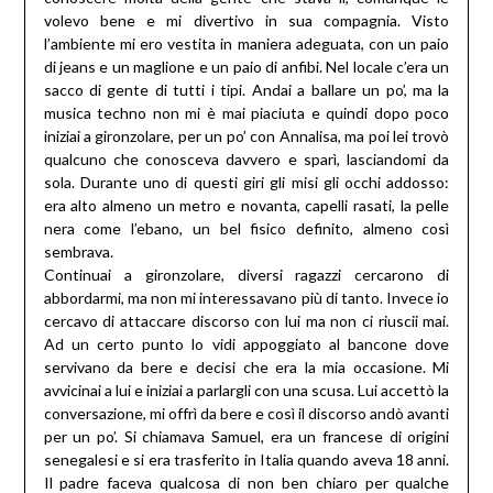
volevo bene e mi divertivo in sua compagnia. Visto
l’ambiente mi ero vestita in maniera adeguata, con un paio
di jeans e un maglione e un paio di anfibi. Nel locale c’era un
sacco di gente di tutti i tipi. Andai a ballare un po’, ma la
musica techno non mi è mai piaciuta e quindi dopo poco
iniziai a gironzolare, per un po’ con Annalisa, ma poi lei trovò
qualcuno che conosceva davvero e sparì, lasciandomi da
sola. Durante uno di questi giri gli misi gli occhi addosso:
era alto almeno un metro e novanta, capelli rasati, la pelle
nera come l’ebano, un bel fisico definito, almeno così
sembrava.
Continuai a gironzolare, diversi ragazzi cercarono di
abbordarmi, ma non mi interessavano più di tanto. Invece io
cercavo di attaccare discorso con lui ma non ci riuscii mai.
Ad un certo punto lo vidi appoggiato al bancone dove
servivano da bere e decisi che era la mia occasione. Mi
avvicinai a lui e iniziai a parlargli con una scusa. Lui accettò la
conversazione, mi offrì da bere e così il discorso andò avanti
per un po’. Si chiamava Samuel, era un francese di origini
senegalesi e si era trasferito in Italia quando aveva 18 anni.
Il padre faceva qualcosa di non ben chiaro per qualche