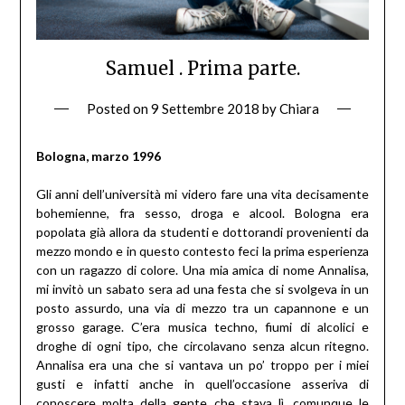
Samuel . Prima parte.
Posted on
9 Settembre 2018
by
Chiara
Bologna, marzo 1996
Gli anni dell’università mi videro fare una vita decisamente
bohemienne, fra sesso, droga e alcool. Bologna era
popolata già allora da studenti e dottorandi provenienti da
mezzo mondo e in questo contesto feci la prima esperienza
con un ragazzo di colore. Una mia amica di nome Annalisa,
mi invitò un sabato sera ad una festa che si svolgeva in un
posto assurdo, una via di mezzo tra un capannone e un
grosso garage. C’era musica techno, fiumi di alcolici e
droghe di ogni tipo, che circolavano senza alcun ritegno.
Annalisa era una che si vantava un po’ troppo per i miei
gusti e infatti anche in quell’occasione asseriva di
conoscere molta della gente che stava lì, comunque le