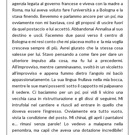
agenzia legata al governo francese e viveva con la madre a
Roma, ma lui aveva voluto fare l’università a a Bologna e la
stava finendo. Bevemmo e parlammo ancore per un po’, ma
ovviamente non mi bastava, così gli proposi di uscire fuori
da quel postaccio e lui accettò. Abbandonai Annalisa al suo
destino e uscii. Facemmo due passi verso il centro di
Bologna e mi resi conto che mi piaceva molto e la mia voglia
cresceva sempre di più. Avrei giurato che la stessa cosa
valesse per lui. Stavo pensando a come fare per dare un
ulteriore impulso alla cosa, ma fu lui a precedermi.
All’improvviso, mentre camminavamo, svoltò in un vicoletto
all’improvviso e appena fummo dietro l’angolo mi baciò
appassionatamente. La sua lingua frullava nella mia bocca,
mentre le sue mani possenti sotto il cappotto mi palpavano
il sedere. Ci baciammo per un po’, poi vidi lì vicino una
vecchia casa in ristrutturazione e gli dissi di seguirmi. Mi
intrufolai nel cantiere e riuscii ad entrare in quello che
doveva essere l’ingresso. Ovviamente era tutto vuoto,
vista la condizione del posto. Mi chinai, gli aprii i pantaloni
e… rimasi senza parole! Lo vedevo a malapena nella
penombra, ma capii che aveva una dotazione incredibile!