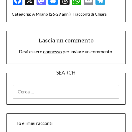
Facebook
X
Mastodon
Bluesky
Threads
WhatsApp
Email
Teleg
Categoria:
A Milano (26-29 anni)
,
I racconti di Chiara
Lascia un commento
Devi essere
connesso
per inviare un commento.
SEARCH
RICERCA
PER:
Io e i miei racconti