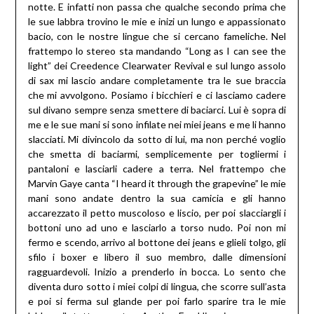
notte. E infatti non passa che qualche secondo prima che
le sue labbra trovino le mie e inizi un lungo e appassionato
bacio, con le nostre lingue che si cercano fameliche. Nel
frattempo lo stereo sta mandando “Long as I can see the
light” dei Creedence Clearwater Revival e sul lungo assolo
di sax mi lascio andare completamente tra le sue braccia
che mi avvolgono. Posiamo i bicchieri e ci lasciamo cadere
sul divano sempre senza smettere di baciarci. Lui è sopra di
me e le sue mani si sono infilate nei miei jeans e me li hanno
slacciati. Mi divincolo da sotto di lui, ma non perché voglio
che smetta di baciarmi, semplicemente per togliermi i
pantaloni e lasciarli cadere a terra. Nel frattempo che
Marvin Gaye canta “I heard it through the grapevine” le mie
mani sono andate dentro la sua camicia e gli hanno
accarezzato il petto muscoloso e liscio, per poi slacciargli i
bottoni uno ad uno e lasciarlo a torso nudo. Poi non mi
fermo e scendo, arrivo al bottone dei jeans e glieli tolgo, gli
sfilo i boxer e libero il suo membro, dalle dimensioni
ragguardevoli. Inizio a prenderlo in bocca. Lo sento che
diventa duro sotto i miei colpi di lingua, che scorre sull’asta
e poi si ferma sul glande per poi farlo sparire tra le mie