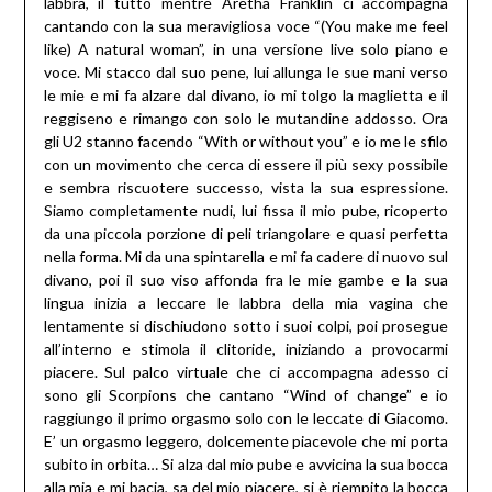
labbra, il tutto mentre Aretha Franklin ci accompagna
cantando con la sua meravigliosa voce “(You make me feel
like) A natural woman”, in una versione live solo piano e
voce. Mi stacco dal suo pene, lui allunga le sue mani verso
le mie e mi fa alzare dal divano, io mi tolgo la maglietta e il
reggiseno e rimango con solo le mutandine addosso. Ora
gli U2 stanno facendo “With or without you” e io me le sfilo
con un movimento che cerca di essere il più sexy possibile
e sembra riscuotere successo, vista la sua espressione.
Siamo completamente nudi, lui fissa il mio pube, ricoperto
da una piccola porzione di peli triangolare e quasi perfetta
nella forma. Mi da una spintarella e mi fa cadere di nuovo sul
divano, poi il suo viso affonda fra le mie gambe e la sua
lingua inizia a leccare le labbra della mia vagina che
lentamente si dischiudono sotto i suoi colpi, poi prosegue
all’interno e stimola il clitoride, iniziando a provocarmi
piacere. Sul palco virtuale che ci accompagna adesso ci
sono gli Scorpions che cantano “Wind of change” e io
raggiungo il primo orgasmo solo con le leccate di Giacomo.
E’ un orgasmo leggero, dolcemente piacevole che mi porta
subito in orbita… Si alza dal mio pube e avvicina la sua bocca
alla mia e mi bacia, sa del mio piacere, si è riempito la bocca