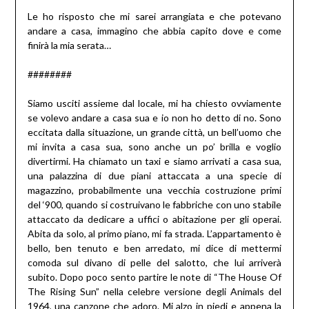
Le ho risposto che mi sarei arrangiata e che potevano
andare a casa, immagino che abbia capito dove e come
finirà la mia serata…
########
Siamo usciti assieme dal locale, mi ha chiesto ovviamente
se volevo andare a casa sua e io non ho detto di no. Sono
eccitata dalla situazione, un grande città, un bell’uomo che
mi invita a casa sua, sono anche un po’ brilla e voglio
divertirmi. Ha chiamato un taxi e siamo arrivati a casa sua,
una palazzina di due piani attaccata a una specie di
magazzino, probabilmente una vecchia costruzione primi
del ‘900, quando si costruivano le fabbriche con uno stabile
attaccato da dedicare a uffici o abitazione per gli operai.
Abita da solo, al primo piano, mi fa strada. L’appartamento è
bello, ben tenuto e ben arredato, mi dice di mettermi
comoda sul divano di pelle del salotto, che lui arriverà
subito. Dopo poco sento partire le note di “The House Of
The Rising Sun” nella celebre versione degli Animals del
1964, una canzone che adoro. Mi alzo in piedi e appena la