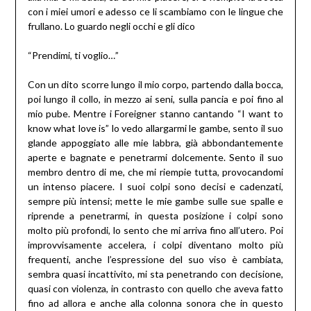
con i miei umori e adesso ce li scambiamo con le lingue che
frullano. Lo guardo negli occhi e gli dico
“Prendimi, ti voglio…”
Con un dito scorre lungo il mio corpo, partendo dalla bocca,
poi lungo il collo, in mezzo ai seni, sulla pancia e poi fino al
mio pube. Mentre i Foreigner stanno cantando “I want to
know what love is” lo vedo allargarmi le gambe, sento il suo
glande appoggiato alle mie labbra, già abbondantemente
aperte e bagnate e penetrarmi dolcemente. Sento il suo
membro dentro di me, che mi riempie tutta, provocandomi
un intenso piacere. I suoi colpi sono decisi e cadenzati,
sempre più intensi; mette le mie gambe sulle sue spalle e
riprende a penetrarmi, in questa posizione i colpi sono
molto più profondi, lo sento che mi arriva fino all’utero. Poi
improvvisamente accelera, i colpi diventano molto più
frequenti, anche l’espressione del suo viso è cambiata,
sembra quasi incattivito, mi sta penetrando con decisione,
quasi con violenza, in contrasto con quello che aveva fatto
fino ad allora e anche alla colonna sonora che in questo