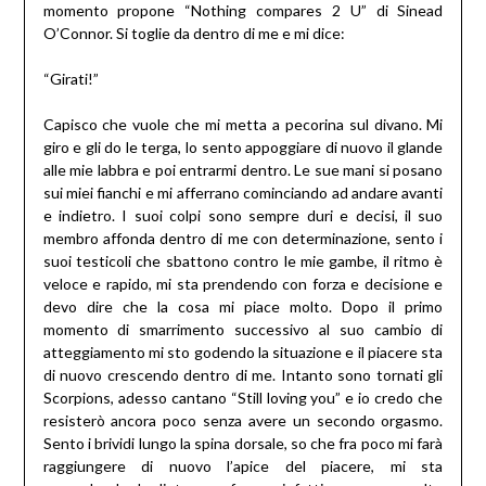
momento propone “Nothing compares 2 U” di Sinead
O’Connor. Si toglie da dentro di me e mi dice:
“Girati!”
Capisco che vuole che mi metta a pecorina sul divano. Mi
giro e gli do le terga, lo sento appoggiare di nuovo il glande
alle mie labbra e poi entrarmi dentro. Le sue mani si posano
sui miei fianchi e mi afferrano cominciando ad andare avanti
e indietro. I suoi colpi sono sempre duri e decisi, il suo
membro affonda dentro di me con determinazione, sento i
suoi testicoli che sbattono contro le mie gambe, il ritmo è
veloce e rapido, mi sta prendendo con forza e decisione e
devo dire che la cosa mi piace molto. Dopo il primo
momento di smarrimento successivo al suo cambio di
atteggiamento mi sto godendo la situazione e il piacere sta
di nuovo crescendo dentro di me. Intanto sono tornati gli
Scorpions, adesso cantano “Still loving you” e io credo che
resisterò ancora poco senza avere un secondo orgasmo.
Sento i brividi lungo la spina dorsale, so che fra poco mi farà
raggiungere di nuovo l’apice del piacere, mi sta