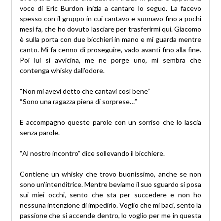
voce di Eric Burdon inizia a cantare lo seguo. La facevo
spesso con il gruppo in cui cantavo e suonavo fino a pochi
mesi fa, che ho dovuto lasciare per trasferirmi qui. Giacomo
è sulla porta con due bicchieri in mano e mi guarda mentre
canto. Mi fa cenno di proseguire, vado avanti fino alla fine.
Poi lui si avvicina, me ne porge uno, mi sembra che
contenga whisky dall’odore.
“Non mi avevi detto che cantavi così bene”
“Sono una ragazza piena di sorprese…”
E accompagno queste parole con un sorriso che lo lascia
senza parole.
“Al nostro incontro” dice sollevando il bicchiere.
Contiene un whisky che trovo buonissimo, anche se non
sono un’intenditrice. Mentre beviamo il suo sguardo si posa
sui miei occhi, sento che sta per succedere e non ho
nessuna intenzione di impedirlo. Voglio che mi baci, sento la
passione che si accende dentro, lo voglio per me in questa