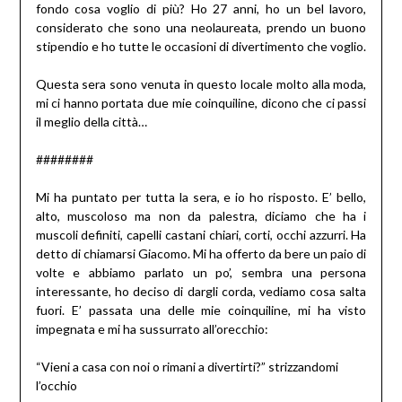
fondo cosa voglio di più? Ho 27 anni, ho un bel lavoro,
considerato che sono una neolaureata, prendo un buono
stipendio e ho tutte le occasioni di divertimento che voglio.
Questa sera sono venuta in questo locale molto alla moda,
mi ci hanno portata due mie coinquiline, dicono che ci passi
il meglio della città…
########
Mi ha puntato per tutta la sera, e io ho risposto. E’ bello,
alto, muscoloso ma non da palestra, diciamo che ha i
muscoli definiti, capelli castani chiari, corti, occhi azzurri. Ha
detto di chiamarsi Giacomo. Mi ha offerto da bere un paio di
volte e abbiamo parlato un po’, sembra una persona
interessante, ho deciso di dargli corda, vediamo cosa salta
fuori. E’ passata una delle mie coinquiline, mi ha visto
impegnata e mi ha sussurrato all’orecchio:
“Vieni a casa con noi o rimani a divertirti?” strizzandomi
l’occhio