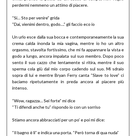
perdermi nemmeno un attimo di piacere.
“Si… Sto per venire” grida
“Dai, vienimi dentro, godo….” gli faccio eco io
Un urlo esce dalla sua bocca e contemporaneamente la sua
crema calda inonda la mia vagina, mentre io ho un altro
orgasmo, stavolta fortissimo, che mi fa appannare la vista e
godo a lungo, ancora impalata sul suo membro. Dopo poco
sento il suo cazzo che lentamente si ritira, mentre il suo
sperma cola giù dal mio corpo cadendo sul suo. Mi sdraio
sopra di lui e mentre Bryan Ferry canta “Slave to love” ci
baciamo ripetutamente in preda ancora al piacere più
intenso.
“Wow, ragazza… Sei forte” mi dice
“Ti difendi anche tu” rispondo io con un sorriso
Stiamo ancora abbracciati per un po’ e poi mi dice:
“Il bagno è lì” e indica una porta. “Però torna di qua nuda”