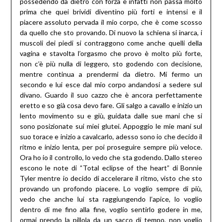
possedendo da dietro con forza e infatti non passa molto
prima che quei brividi diventino più forti e intensi e il
piacere assoluto pervada il mio corpo, che è come scosso
da quello che sto provando. Di nuovo la schiena si inarca, i
muscoli dei piedi si contraggono come anche quelli della
vagina e stavolta l’orgasmo che provo è molto più forte,
non c’è più nulla di leggero, sto godendo con decisione,
mentre continua a prendermi da dietro. Mi fermo un
secondo e lui esce dal mio corpo andandosi a sedere sul
divano. Guardo il suo cazzo che è ancora perfettamente
eretto e so già cosa devo fare. Gli salgo a cavallo e inizio un
lento movimento su e giù, guidata dalle sue mani che si
sono posizionate sui miei glutei. Appoggio le mie mani sul
suo torace e inizio a cavalcarlo, adesso sono io che decido il
ritmo e inizio lenta, per poi proseguire sempre più veloce.
Ora ho io il controllo, lo vedo che sta godendo. Dallo stereo
escono le note di “Total eclipse of the heart” di Bonnie
Tyler mentre io decido di accelerare il ritmo, visto che sto
provando un profondo piacere. Lo voglio sempre di più,
vedo che anche lui sta raggiungendo l’apice, lo voglio
dentro di me fino alla fine, voglio sentirlo godere in me,
ormai prendo la pillola da un sacco di tempo, non voglio